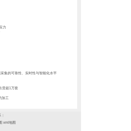
应力
析
据采集的可靠性、实时性与智能化水平
出货超1万套
的加工
系
|
图
xml地图