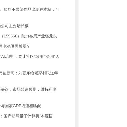
。如您不希望作品出现在本站，可
内公司主要增长极
（159566）助力布局产业链龙头
锂电池供需版图？
理”，要让社区“敢用”“会用”人
元创新高；刘强东给老家村民送年
率决议，市场普遍预期：维持利率
与国家GDP增速相匹配
国产超导量子计算机“本源悟