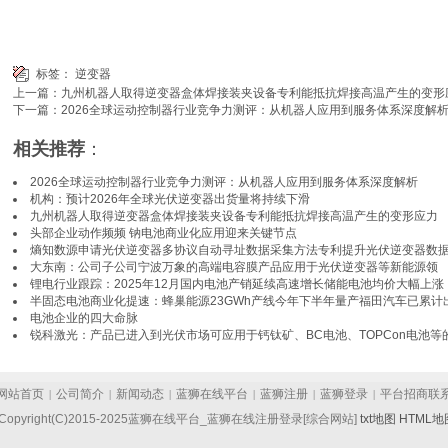
标签：
逆变器
上一篇：
九州机器人取得逆变器盒体焊接装夹设备专利能抵抗焊接高温产生的变形
下一篇：
2026全球运动控制器行业竞争力测评：从机器人应用到服务体系深度解
相关推荐
：
2026全球运动控制器行业竞争力测评：从机器人应用到服务体系深度解析
机构：预计2026年全球光伏逆变器出货量将持续下滑
九州机器人取得逆变器盒体焊接装夹设备专利能抵抗焊接高温产生的变形应力
头部企业动作频频 钠电池商业化应用迎来关键节点
熵知数源申请光伏逆变器多协议自动寻址数据采集方法专利提升光伏逆变器数
大东南：公司子公司宁波万象的高端电容膜产品应用于光伏逆变器等新能源领
锂电行业跟踪：2025年12月国内电池产销延续高速增长储能电池均价大幅上涨
半固态电池商业化提速：蜂巢能源23GWh产线今年下半年量产福田汽车已累计
电池企业的四大命脉
锐科激光：产品已进入到光伏市场可应用于钙钛矿、BC电池、TOPCon电池等
网站首页
公司简介
新闻动态
蓝狮在线平台
蓝狮注册
蓝狮登录
平台招商联
|
|
|
|
|
|
opyright(C)2015-2025蓝狮在线平台_蓝狮在线注册登录[综合网站]
txt地图
HTML地