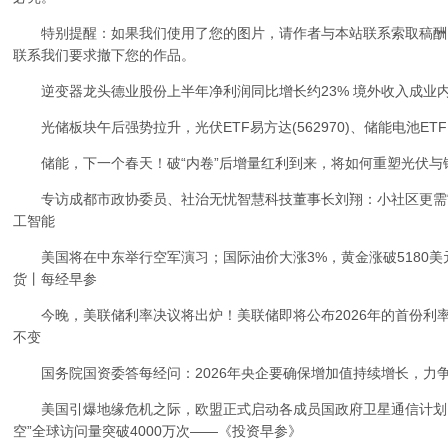
特别提醒：如果我们使用了您的图片，请作者与本站联系索取稿酬
联系我们要求撤下您的作品。
逆变器龙头德业股份上半年净利润同比增长约23% 境外收入成业
光储板块午后强势拉升，光伏ETF易方达(562970)、储能电池ETF
储能，下一个春天！破“内卷”后增量红利到来，将如何重塑光伏与
专访成都市政协委员、社治无忧智慧科技董事长刘翔：小社区更需“AI治
工智能
美国将在中东举行空军演习；国际油价大涨3%，黄金涨破5180美
货丨每经早参
今晚，美联储利率决议将出炉！美联储即将公布2026年的首份利
不变
国务院国资委答每经问：2026年央企要确保增加值持续增长，力争
美国引爆地缘危机之际，欧盟正式启动各成员国政府卫星通信计划；
空”全球访问量突破4000万次——《投资早参》