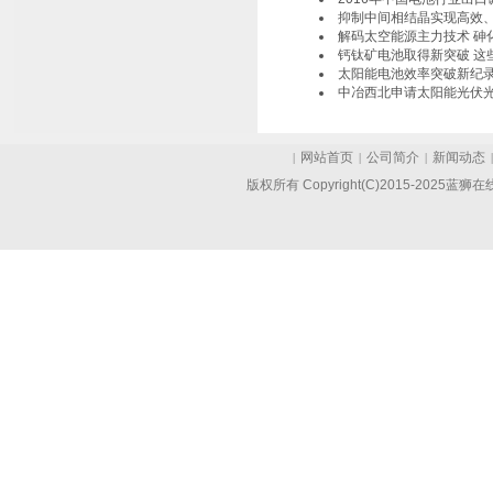
抑制中间相结晶实现高效、
解码太空能源主力技术 砷
钙钛矿电池取得新突破 这
太阳能电池效率突破新纪
中冶西北申请太阳能光伏
网站首页
公司简介
新闻动态
|
|
|
版权所有 Copyright(C)2015-202